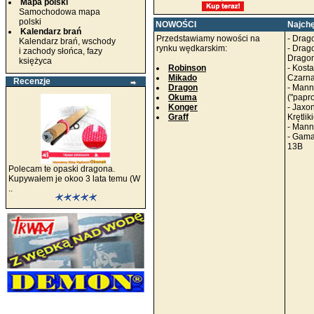
Mapa polski
Samochodowa mapa
polski
NOWOŚCI
Najchę
Kalendarz brań
Przedstawiamy nowości na
-
Drago
Kalendarz brań, wschody
rynku wędkarskim:
-
Drag
i zachody słońca, fazy
Dragon
księżyca
Robinson
-
Kosta
Mikado
Czarna
Recenzje
Dragon
-
Mann'
Okuma
("papr
Konger
-
Jaxon
Graff
Krętlik
-
Mann'
-
Gamak
13B
Polecam te opaski dragona.
Kupywałem je okoo 3 lata temu (W
..