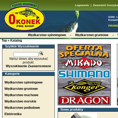
Logowanie
|
Zawartość koszyka
GSM: +
Kontakt
PROMO
Wędkarstwo spinningowe
-
Wędkarstwo gruntowe
-
Top
»
Katalog
Szybkie Wyszukiwanie
Wpisz słowo aby wyszukać
produkt.
Wyszukiwanie Zaawansowane
Kategorie
Wędkarstwo spinningowe
Wędkarstwo gruntowe
Wędkarstwo muchowe
Wędkarstwo morskie
Wędkarstwo podlodowe
Nowe produkty
Elektronika