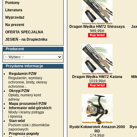
Pontony
Literatura
Wyprzedaż
Na prezent
Dragon Wędka HM72 Shirasaya
Jax
989,99zł
OFERTA SPECJALNA
JESIEŃ - na Drapieżnika
Producent
Przydatne informacje
Regulamin PZW
Dragon Wędka HM72 Katana
Mik
Regulamin, wymiary
1019,99zł
ochronne, limity, okresy
ochronne...
Okręgi PZW
Opłaty, numery kont
adresy
Mapa prozumień PZW
Informator wód górskich
Wody i krainy pstrąga
i lipienia
Stan wód
Poziom rzek i zbiorników
Ryobi Kołowrotek Amazon 2000
Ryo
zaporowych
RD
Prognoza pogody
174,99zł